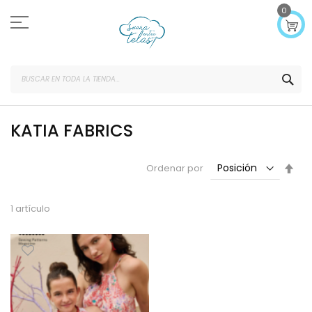
Ir
0
al
contenido
SEA
KATIA FABRICS
Fijar
Ordenar por
Dir
Des
1
artículo