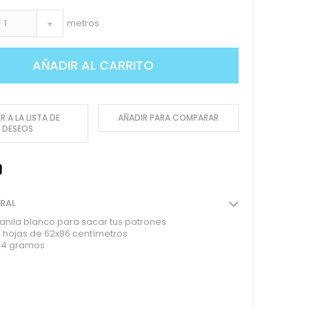
metros
+
AÑADIR AL CARRITO
R A LA LISTA DE
AÑADIR PARA COMPARAR
DESEOS
ERAL
anila blanco para sacar tus patrones
 hojas de 62x86 centímetros
24 gramos