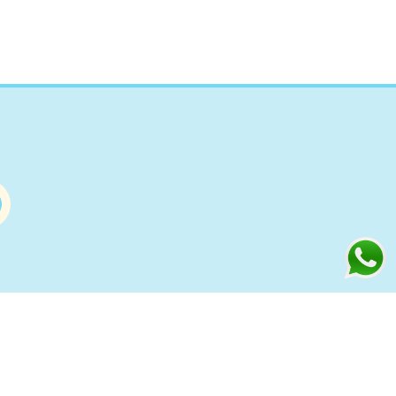
Información
s
Condiciones de compra Online
Aviso Legal y Política de Privacidad
ía
Política de cookies