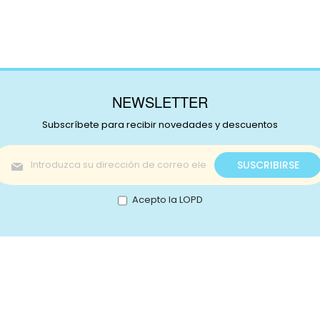
NEWSLETTER
Subscríbete para recibir novedades y descuentos
Inscríbase
SUSCRIBIRSE
a
nuestro
boletín
Acepto la LOPD
de
noticias:
s!
Catálogo
nstagram
Promociones
Retale
Tejidos
Lotes
ikTok
Telas japonesas
Mercer
ouTube