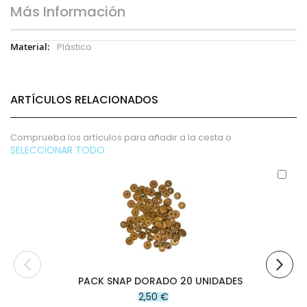
Más Información
Más
Plástico
Información
ARTÍCULOS RELACIONADOS
Comprueba los artículos para añadir a la cesta o
SELECCIONAR TODO
Aña
al
carr
PACK SNAP DORADO 20 UNIDADES
2,50 €