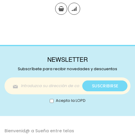
NEWSLETTER
Subscríbete para recibir novedades y descuentos
Inscríbase
SUSCRIBIRSE
a
nuestro
boletín
Acepto la LOPD
de
noticias:
Bienvenid@ a Sueña entre telas