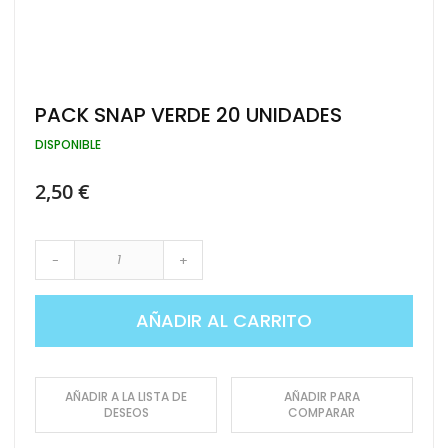
Saltar
PACK SNAP VERDE 20 UNIDADES
al
comienzo
DISPONIBLE
de
la
2,50 €
galería
de
imágenes
-
+
AÑADIR AL CARRITO
AÑADIR A LA LISTA DE
AÑADIR PARA
DESEOS
COMPARAR