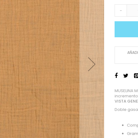
-
AÑADI
MUSELINA M
incremento
VISTA GEN
Doble gasa
Comp
Gram