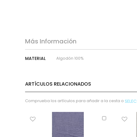
micropana
Paño
Pana
Terciopelo
sudadera
lana
Más Información
polar
pelo
Más
MATERIAL
Algodón 100%
Información
Licencias
Vaquero
Waffle
ARTÍCULOS RELACIONADOS
Muselina
Plumeti
Comprueba los artículos para añadir a la cesta o
SELE
Seersucker
Nylon
Añadir
Spandex
al
Gobelino
carrito
Lana