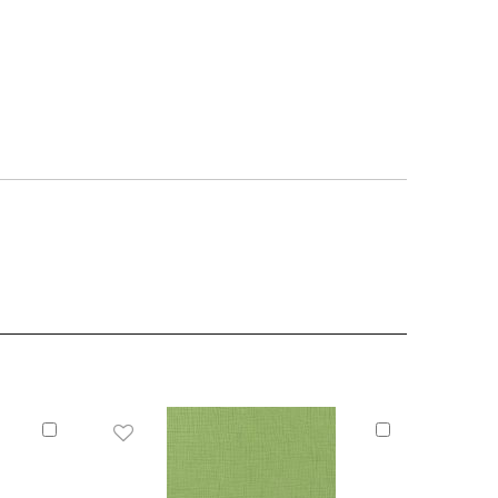
Añadir
Añadir
al
al
carrito
carrito