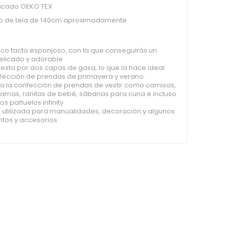
ficado OEKO TEX
o de tela de 140cm aproximadamente
ico tacto esponjoso, con la que conseguirás un
licado y adorable
sta por dos capas de gasa, lo que la hace ideal
nfección de prendas de primavera y verano.
ra la confección de prendas de vestir como camisas,
ijamas, ranitas de bebé, sábanas para cuna e incluso
os pañuelos infinity
 utilizada para manualidades, decoración y algunos
os y accesorios