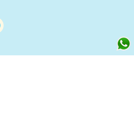
Información
s
Condiciones de compra Online
Aviso Legal y Política de Privacidad
ía
Política de cookies
to
Política de Privacidad Redes
Sociales