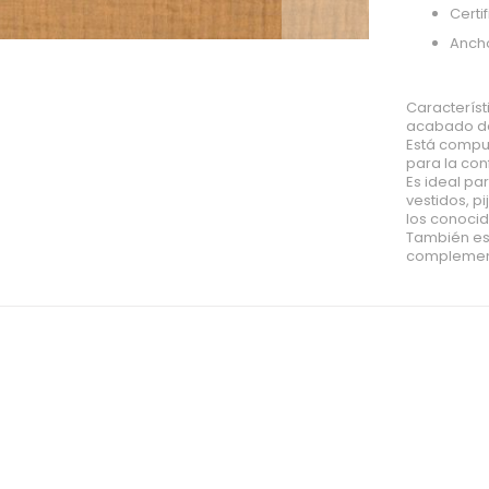
Certi
Anch
Característ
acabado de
Está compue
para la co
Es ideal pa
vestidos, p
los conocid
También es
complement