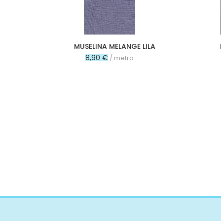
Poliamida
Rayon
Algodón orgánico
MUSELINA MELANGE LILA
Poliuretano
8,90 €
/ metro
Pvc
Microfibra
Cupro
Algodón reciclado
Bambula
Poliéster
Poliéster reciclado
Viscosa
Lúrex
Látex
Modal
Tejidos especiales
Forro