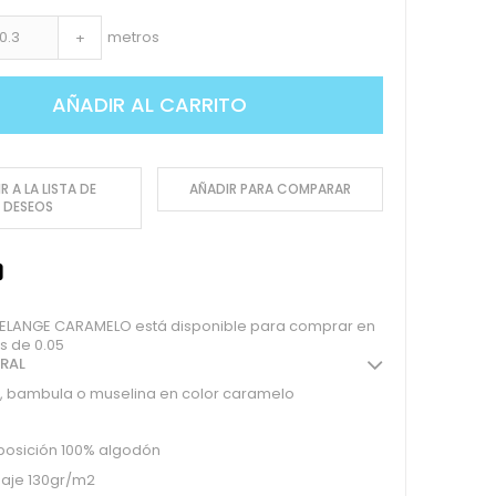
metros
+
AÑADIR AL CARRITO
R A LA LISTA DE
AÑADIR PARA COMPARAR
DESEOS
ELANGE CARAMELO está disponible para comprar en
s de 0.05
ERAL
, bambula o muselina en color caramelo
osición 100% algodón
aje 130gr/m2