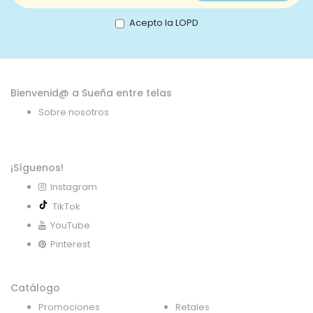
nuestro
boletín
Acepto la LOPD
de
noticias:
Bienvenid@ a Sueña entre telas
Sobre nosotros
¡Síguenos!
Instagram
TikTok
YouTube
Pinterest
Catálogo
Promociones
Retales