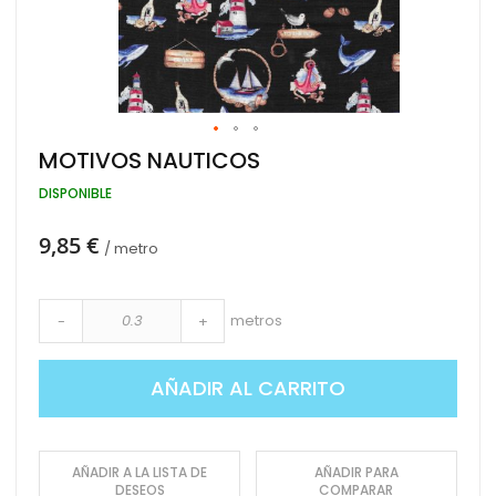
Saltar
MOTIVOS NAUTICOS
al
comienzo
DISPONIBLE
de
la
9,85 €
galería
/ metro
de
imágenes
metros
-
+
AÑADIR AL CARRITO
AÑADIR A LA LISTA DE
AÑADIR PARA
DESEOS
COMPARAR