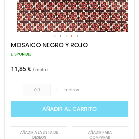
Saltar
MOSAICO NEGRO Y ROJO
al
comienzo
DISPONIBLE
de
la
11,85 €
galería
/ metro
de
imágenes
metros
-
+
AÑADIR AL CARRITO
AÑADIR A LA LISTA DE
AÑADIR PARA
DESEOS
COMPARAR