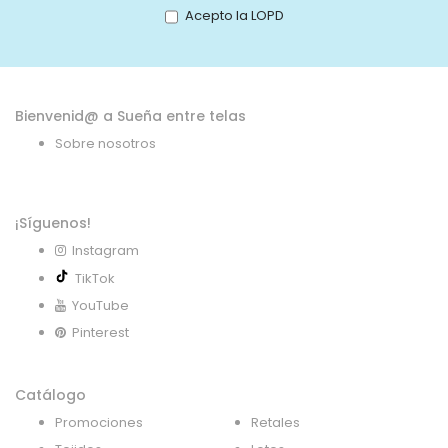
boletín
Acepto la LOPD
de
noticias:
Bienvenid@ a Sueña entre telas
Sobre nosotros
¡Síguenos!
Instagram
TikTok
YouTube
Pinterest
Catálogo
Promociones
Retales