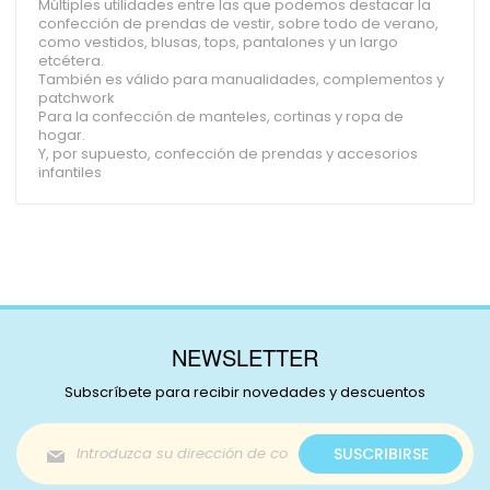
Múltiples utilidades entre las que podemos destacar la
confección de prendas de vestir, sobre todo de verano,
como vestidos, blusas, tops, pantalones y un largo
etcétera.
También es válido para manualidades, complementos y
patchwork
Para la confección de manteles, cortinas y ropa de
hogar.
Y, por supuesto, confección de prendas y accesorios
infantiles
NEWSLETTER
Subscríbete para recibir novedades y descuentos
Inscríbase
SUSCRIBIRSE
a
nuestro