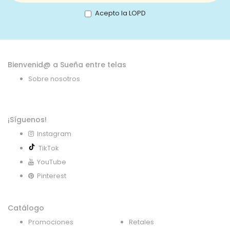
nuestro
boletín
Acepto la LOPD
de
noticias:
Bienvenid@ a Sueña entre telas
Sobre nosotros
¡Síguenos!
Instagram
TikTok
YouTube
Pinterest
Catálogo
Promociones
Retales