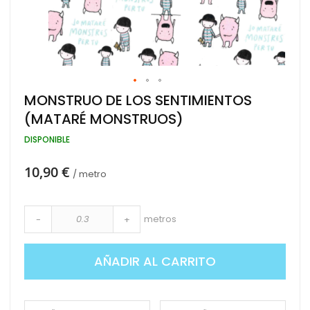
Saltar
MONSTRUO DE LOS SENTIMIENTOS
al
(MATARÉ MONSTRUOS)
comienzo
de
DISPONIBLE
la
galería
de
10,90 €
/ metro
imágenes
metros
-
+
AÑADIR AL CARRITO