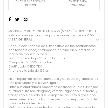
AÑADIR A LA LISTA DE
AÑADIR PARA
DESEOS
COMPARAR
MONSTRUO DE LOS SENTIMIENTOS (MATARÉ MONSTRUOS)
está disponible para comprar en incrementos de 0.05
VISTA GENERAL
Popelín con licencia de El monstruo de los sentimientos
con fondo blanco, estampado de niña en pijama de la
mano de monstruo rosa
Tamaño del dibujo 2cm cada figura
Composición 100% algodón
Certificado OEKO TEX
Ancho de la tela de 150 cm
Es un tejido resistente, duradero y de tacto agradable. Es
una tela fuerte y, a su vez, ligera
Entre sus cualidades podemos destacar que es un tejido
duradero, fresco, delgado, versátil, agradable al tacto, y
transpirable debido a su composición 100% algoTejdón.
Tiene buen planchado, no se pega al cuerpo, es fácil de
cuidar e hipoalergénico.
Múltiples utilidades entre las que podemos destacar la