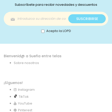
Subscríbete para recibir novedades y descuentos
Inscríbase
SUSCRIBIRSE
a
nuestro
boletín
Acepto la LOPD
de
noticias:
Bienvenid@ a Sueña entre telas
Sobre nosotros
¡Síguenos!
Instagram
TikTok
YouTube
Pinterest