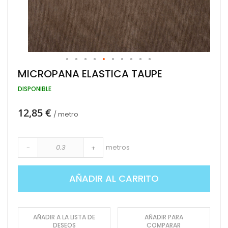
Saltar
MICROPANA ELASTICA TAUPE
al
comienzo
DISPONIBLE
de
la
12,85 €
galería
/ metro
de
imágenes
metros
-
+
AÑADIR AL CARRITO
AÑADIR A LA LISTA DE
AÑADIR PARA
DESEOS
COMPARAR