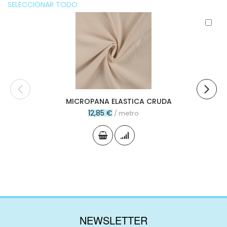
SELECCIONAR TODO
Aña
al
carr
MICROPANA ELASTICA CRUDA
12,85 €
/ metro
NEWSLETTER