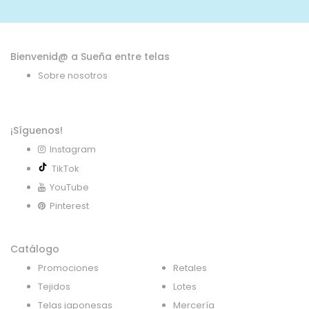
noticias:
Bienvenid@ a Sueña entre telas
Sobre nosotros
¡Síguenos!
Instagram
TikTok
YouTube
Pinterest
Catálogo
Promociones
Retales
Tejidos
Lotes
Telas japonesas
Mercería