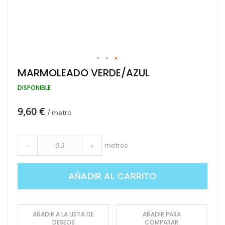
Saltar
MARMOLEADO VERDE/AZUL
al
comienzo
DISPONIBLE
de
la
9,60 €
galería
/ metro
de
imágenes
metros
-
+
AÑADIR AL CARRITO
AÑADIR A LA LISTA DE
AÑADIR PARA
DESEOS
COMPARAR