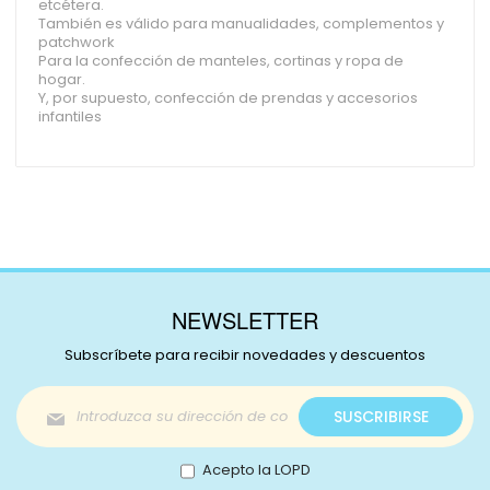
etcétera.
También es válido para manualidades, complementos y
patchwork
Para la confección de manteles, cortinas y ropa de
hogar.
Y, por supuesto, confección de prendas y accesorios
infantiles
NEWSLETTER
Subscríbete para recibir novedades y descuentos
Inscríbase
SUSCRIBIRSE
a
nuestro
boletín
Acepto la LOPD
de