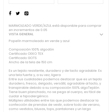
MARMOLEADO VERDE/AZUL está disponible para comprar
en incrementos de 0.05
VISTA GENERAL
Popelín marmoleado en verde y azul
Composición 100% algodón
Certificado OEKO TEX
Certificado GOTS
Ancho de la tela de 150 cm
Es un tejido resistente, duradero y de tacto agradable. Es
una tela fuerte y, a su vez, ligera
Entre sus cualidades podemos destacar que es un tejido
duradero, fresco, delgado, versátil, agradable al tacto, y
transpirable debido a su composición 100% algoTejdón.
Tiene buen planchado, no se pega al cuerpo, es fácil de
cuidar e hipoalergénico.
Múltiples utilidades entre las que podemos destacar la
confección de prendas de vestir, sobre todo de verano,
como vestidos, blusas, tops, pantalones y un largo