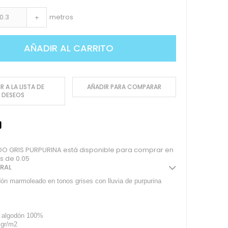
metros
+
AÑADIR AL CARRITO
R A LA LISTA DE
AÑADIR PARA COMPARAR
DESEOS
 GRIS PURPURINA está disponible para comprar en
s de 0.05
ERAL
dón marmoleado en tonos grises con lluvia de purpurina
 algodón 100%
 gr/m2