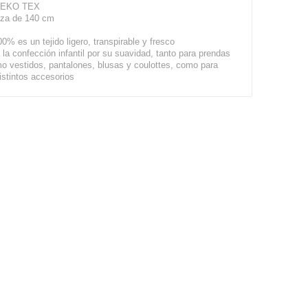
 OEKO TEX
eza de 140 cm
0% es un tejido ligero, transpirable y fresco
 la confección infantil por su suavidad, tanto para prendas
mo vestidos, pantalones, blusas y coulottes, como para
istintos accesorios