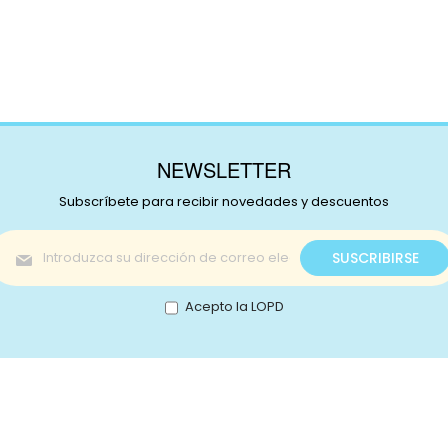
NEWSLETTER
Subscríbete para recibir novedades y descuentos
Inscríbase
SUSCRIBIRSE
a
nuestro
boletín
Acepto la LOPD
de
noticias:
s!
Catálogo
nstagram
Promociones
Retale
Tejidos
Lotes
ikTok