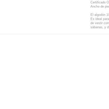
Certificado
Ancho de pi
El algodón 10
Es ideal para
de vestir co
sábanas, y d