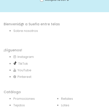
de
noticias:
Bienvenid@ a Sueña entre telas
Sobre nosotros
¡Síguenos!
Instagram
TikTok
YouTube
Pinterest
Catálogo
Promociones
Retales
Tejidos
Lotes