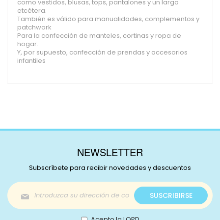
como vestidos, blusas, tops, pantalones y un largo
etcétera.
También es válido para manualidades, complementos y
patchwork
Para la confección de manteles, cortinas y ropa de
hogar.
Y, por supuesto, confección de prendas y accesorios
infantiles
NEWSLETTER
Subscríbete para recibir novedades y descuentos
Inscríbase
SUSCRIBIRSE
a
nuestro
boletín
Acepto la LOPD