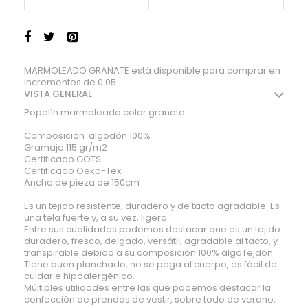
MARMOLEADO GRANATE está disponible para comprar en
incrementos de 0.05
VISTA GENERAL
Popelín marmoleado color granate
Composición algodón 100%
Gramaje 115 gr/m2
Certificado GOTS
Certificado Oeko-Tex
Ancho de pieza de 150cm
Es un tejido resistente, duradero y de tacto agradable. Es
una tela fuerte y, a su vez, ligera
Entre sus cualidades podemos destacar que es un tejido
duradero, fresco, delgado, versátil, agradable al tacto, y
transpirable debido a su composición 100% algoTejdón.
Tiene buen planchado, no se pega al cuerpo, es fácil de
cuidar e hipoalergénico.
Múltiples utilidades entre las que podemos destacar la
confección de prendas de vestir, sobre todo de verano,