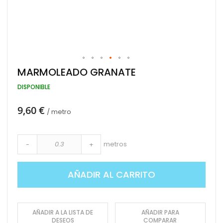
Saltar
MARMOLEADO GRANATE
al
comienzo
DISPONIBLE
de
la
9,60 €
galería
/ metro
de
imágenes
metros
-
+
AÑADIR AL CARRITO
AÑADIR A LA LISTA DE
AÑADIR PARA
DESEOS
COMPARAR