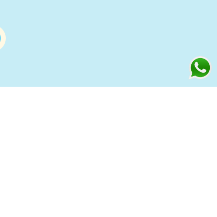
Información
s
Condiciones de compra Online
Aviso Legal y Política de Privacidad
ía
Política de cookies
to
Política de Privacidad Redes
Sociales