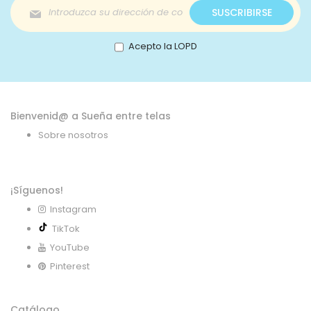
Inscríbase
SUSCRIBIRSE
a
nuestro
boletín
Acepto la LOPD
de
noticias:
Bienvenid@ a Sueña entre telas
Sobre nosotros
¡Síguenos!
Instagram
TikTok
YouTube
Pinterest
Catálogo