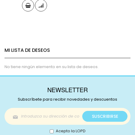
MI LISTA DE DESEOS
No tiene ningún elemento en su lista de deseos.
NEWSLETTER
Subscríbete para recibir novedades y descuentos
Inscríbase
SUSCRIBIRSE
a
nuestro
boletín
Acepto la LOPD
de