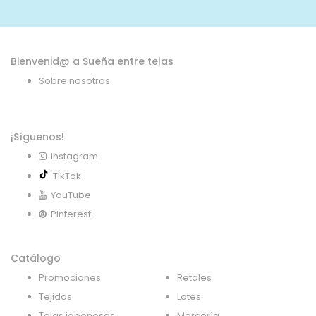
noticias:
Bienvenid@ a Sueña entre telas
Sobre nosotros
¡Síguenos!
Instagram
TikTok
YouTube
Pinterest
Catálogo
Promociones
Retales
Tejidos
Lotes
Telas japonesas
Mercería