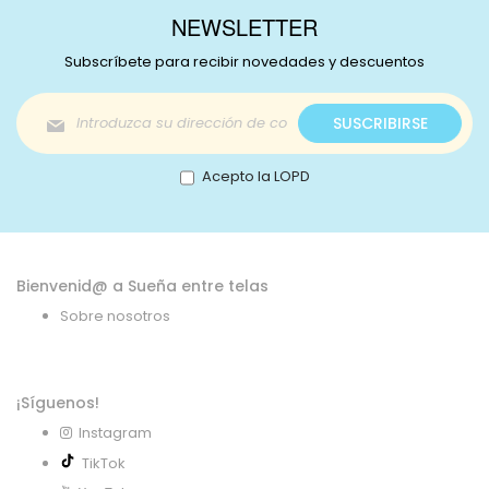
NEWSLETTER
Subscríbete para recibir novedades y descuentos
Inscríbase
SUSCRIBIRSE
a
nuestro
boletín
Acepto la LOPD
de
noticias:
Bienvenid@ a Sueña entre telas
Sobre nosotros
¡Síguenos!
Instagram
TikTok