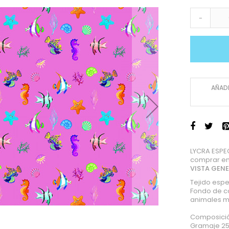
-
AÑADI
LYCRA ESPE
comprar en
VISTA GEN
Tejido espe
Fondo de c
animales m
Composició
Gramaje 25