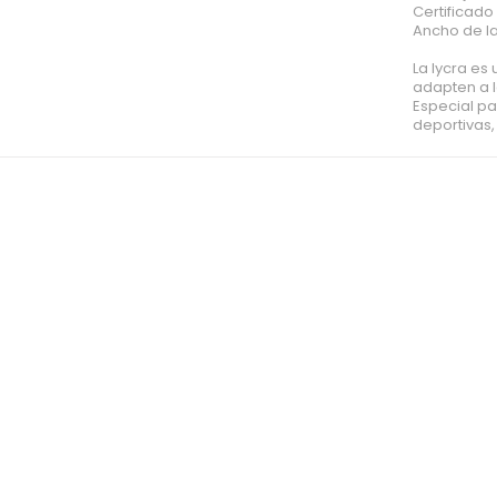
Certificad
Ancho de la
La lycra es
adapten a 
Especial pa
deportivas