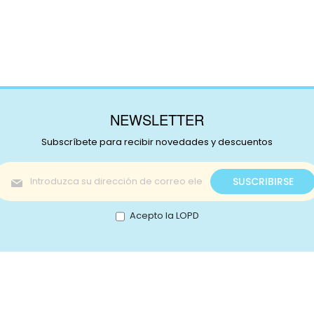
NEWSLETTER
Subscríbete para recibir novedades y descuentos
Inscríbase
SUSCRIBIRSE
a
nuestro
boletín
Acepto la LOPD
de
noticias:
s!
Catálogo
nstagram
Promociones
Retale
Tejidos
Lotes
ikTok