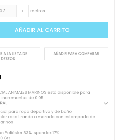
metros
+
AÑADIR AL CARRITO
R A LA LISTA DE
AÑADIR PARA COMPARAR
DESEOS
CIAL ANIMALES MARINOS está disponible para
 incrementos de 0.05
ERAL
cial para ropa deportiva y de baño
olor rosa tirando a morado con estampado de
arinos
n Poliéster 83% spandex 17%
0 Grs.