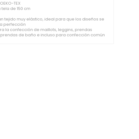
o OEKO-TEX
 tela de 150 cm
 un tejido muy elástico, ideal para que los diseños se
la perfección
ra la confección de maillots, leggins, prendas
, prendas de baño e incluso para confección común