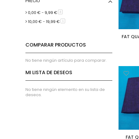
micropana
PRECIO
Paño
0,00 €
-
9,99 €
artículo
8
Pana
10,00 €
-
19,99 €
artículo
1
Terciopelo
sudadera
FAT QU
lana
COMPARAR PRODUCTOS
polar
pelo
No tiene ningún artículo para comparar.
Licencias
MI LISTA DE DESEOS
Vaquero
Waffle
Muselina
No tiene ningún elemento en su lista de
deseos.
Plumeti
Seersucker
Nylon
Spandex
Gobelino
FAT Q
Lana