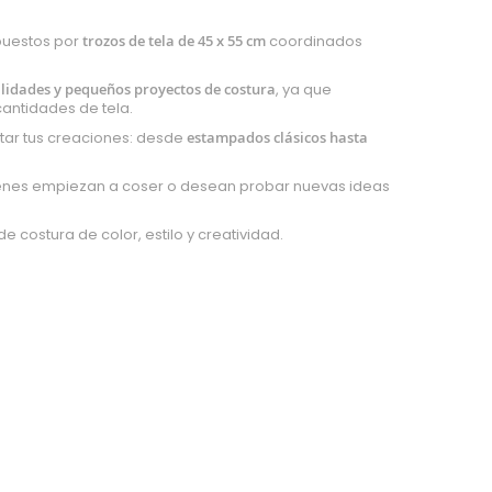
puestos por
trozos de tela de 45 x 55 cm
coordinados
lidades y pequeños proyectos de costura
, ya que
antidades de tela.
itar tus creaciones: desde
estampados clásicos hasta
ienes empiezan a coser o desean probar nuevas ideas
de costura de color, estilo y creatividad.