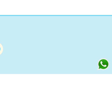
Información
s
Condiciones de compra Online
Aviso Legal y Política de Privacidad
ía
Política de cookies
to
Política de Privacidad Redes