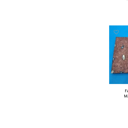
Poliamida
Rayon
Algodón orgánico
Poliuretano
Pvc
Microfibra
Cupro
Algodón reciclado
Bambula
Poliéster
Poliéster reciclado
Viscosa
F
Lúrex
M
Látex
Modal
Tejidos especiales
Forro