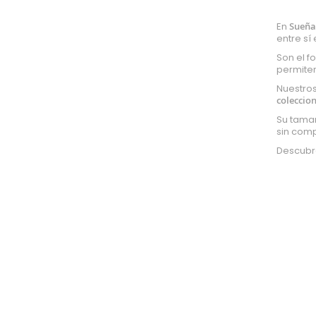
Acetato
En
Sueña 
Tul
entre sí
Retorta
Son el f
Arpillera
permiten
Panamá
Nuestro
coleccion
Raso
Su tamañ
Gabardina
sin comp
Pull
Descubre
Impermeable
Isotérmico
Strech
Mesh
Polipiel
Pizarra
Lycra
Corcho
Plástico