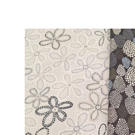
Tejido Batista
Telas Batista Lisa
Telas Batista Estampada
Telas Batista Perforada
Telas Batista Bordada
Tejidos de punto
Tejido Punto Camiseta
Tejido Punto Sudadera
Tejido Punto Neopreno
Tejido Punto roma
Punto de viscosa
Tejidos con Acrílico
Tejidos con Elastano
Tejido de Fieltro
Guatas y entretelas
Guata para Patchwork
Entretela Adhesiva