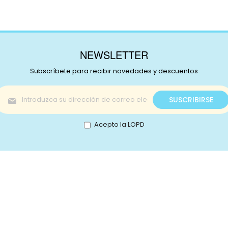
NEWSLETTER
Subscríbete para recibir novedades y descuentos
Inscríbase
SUSCRIBIRSE
a
nuestro
boletín
Acepto la LOPD
de
noticias:
s!
Catálogo
nstagram
Promociones
Retale
Tejidos
Lotes
ikTok
Telas japonesas
Mercer
ouTube
Infantil
Contac
interest