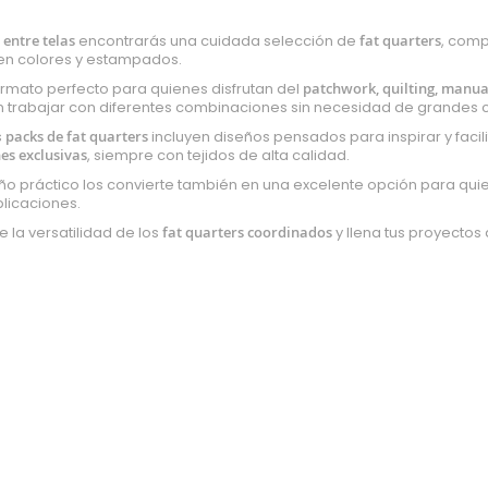
entre telas
encontrarás una cuidada selección de
fat quarters
, com
 en colores y estampados.
ormato perfecto para quienes disfrutan del
patchwork, quilting, manua
 trabajar con diferentes combinaciones sin necesidad de grandes c
s
packs de fat quarters
incluyen diseños pensados para inspirar y facil
es exclusivas
, siempre con tejidos de alta calidad.
o práctico los convierte también en una excelente opción para qu
licaciones.
 la versatilidad de los
fat quarters coordinados
y llena tus proyectos 