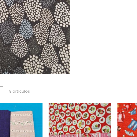
a
Lista
9
artículos
o