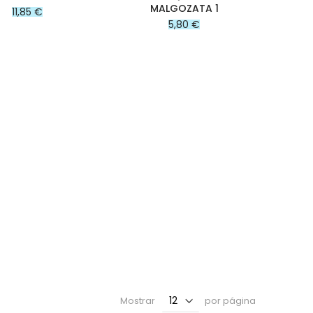
MALGOZATA 1
11,85 €
5,80 €
Mostrar
por página