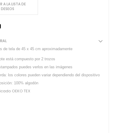
R A LA LISTA DE
DESEOS
ERAL
os de tela de 45 x 45 cm aproximadamente
lote está compuesto por 2 trozos
stampados puedes verlos en las imágenes
da: los colores pueden variar dependiendo del dispositivo
sición: 100% algodón
ficado OEKO TEX