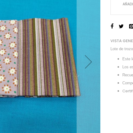
AÑADI
VISTA GEN
Lote de troz
Este 
Los e
Recuer
Compo
Certi