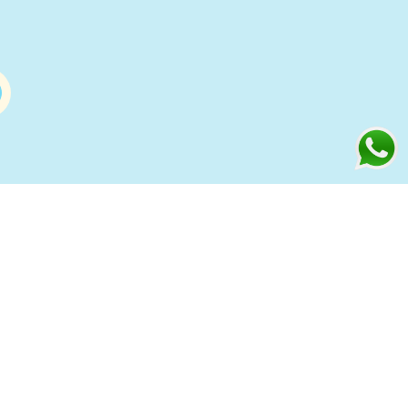
Información
s
Condiciones de compra Online
Aviso Legal y Política de Privacidad
ía
Política de cookies
to
Política de Privacidad Redes
Sociales