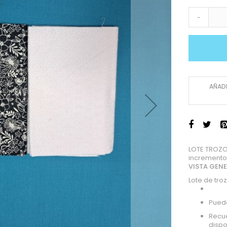
-
AÑADI
LOTE TROZO
incremento
VISTA GEN
Lote de tr
Puede
Recue
dispo