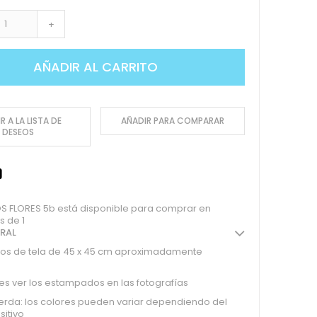
+
AÑADIR AL CARRITO
R A LA LISTA DE
AÑADIR PARA COMPARAR
DESEOS
S FLORES 5b está disponible para comprar en
s de 1
ERAL
ozos de tela de 45 x 45 cm aproximadamente
s ver los estampados en las fotografías
rda: los colores pueden variar dependiendo del
sitivo