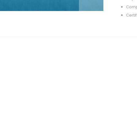
Compo
Certi