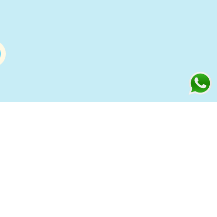
Información
s
Condiciones de compra Online
Aviso Legal y Política de Privacidad
ía
Política de cookies
to
Política de Privacidad Redes
Sociales