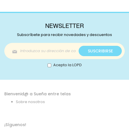
NEWSLETTER
Subscríbete para recibir novedades y descuentos
Inscríbase
SUSCRIBIRSE
a
nuestro
boletín
Acepto la LOPD
de
noticias:
Bienvenid@ a Sueña entre telas
Sobre nosotros
¡Síguenos!