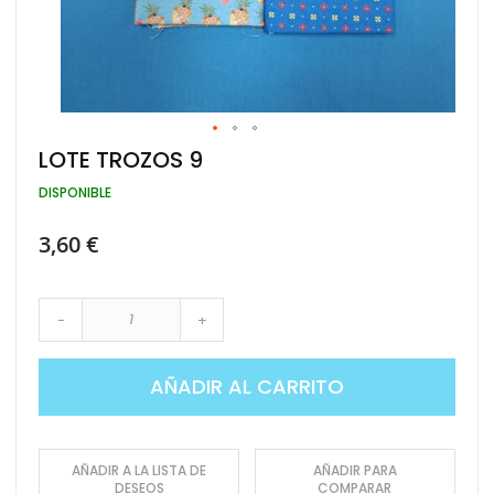
Saltar
LOTE TROZOS 9
al
comienzo
DISPONIBLE
de
la
3,60 €
galería
de
imágenes
-
+
AÑADIR AL CARRITO
AÑADIR A LA LISTA DE
AÑADIR PARA
DESEOS
COMPARAR