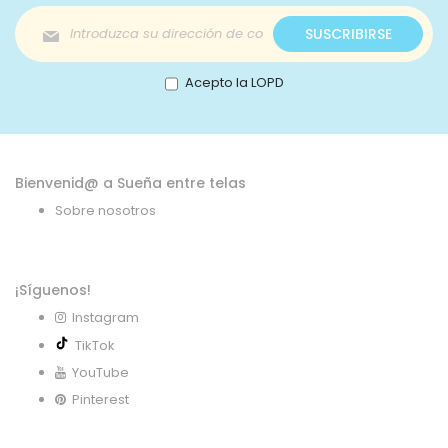
Inscríbase
SUSCRIBIRSE
a
nuestro
boletín
Acepto la LOPD
de
noticias:
Bienvenid@ a Sueña entre telas
Sobre nosotros
¡Síguenos!
Instagram
TikTok
YouTube
Pinterest