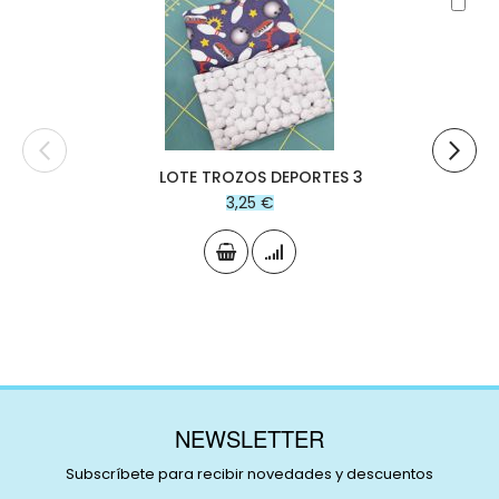
Aña
al
carr
LOTE TROZOS DEPORTES 3
3,25 €
NEWSLETTER
Subscríbete para recibir novedades y descuentos