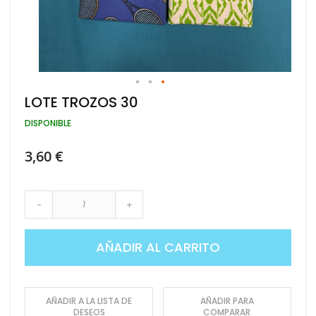
Saltar
LOTE TROZOS 30
al
comienzo
DISPONIBLE
de
la
3,60 €
galería
de
imágenes
-
+
AÑADIR AL CARRITO
AÑADIR A LA LISTA DE
AÑADIR PARA
DESEOS
COMPARAR