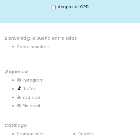
boletín
Acepto la LOPD
de
noticias:
Bienvenid@ a Sueña entre telas
Sobre nosotros
¡Síguenos!
Instagram
TikTok
YouTube
Pinterest
Catálogo
Promociones
Retales