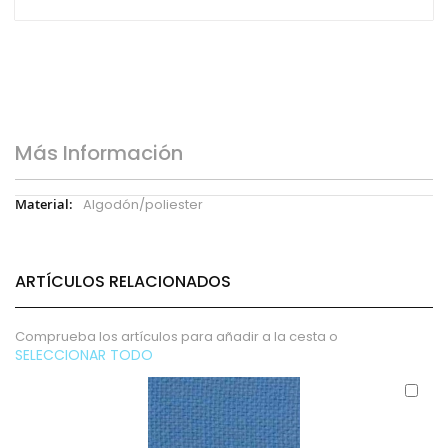
Más Información
Más
Algodón/poliester
Información
ARTÍCULOS RELACIONADOS
Comprueba los artículos para añadir a la cesta o
SELECCIONAR TODO
Aña
al
carr