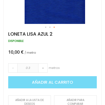
Saltar
LONETA LISA AZUL 2
al
comienzo
DISPONIBLE
de
la
10,00 €
galería
/ metro
de
imágenes
metros
-
+
AÑADIR AL CARRITO
AÑADIR A LA LISTA DE
AÑADIR PARA
DESEOS
COMPARAR