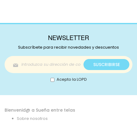
NEWSLETTER
Subscríbete para recibir novedades y descuentos
Inscríbase
SUSCRIBIRSE
a
nuestro
boletín
Acepto la LOPD
de
noticias:
Bienvenid@ a Sueña entre telas
Sobre nosotros