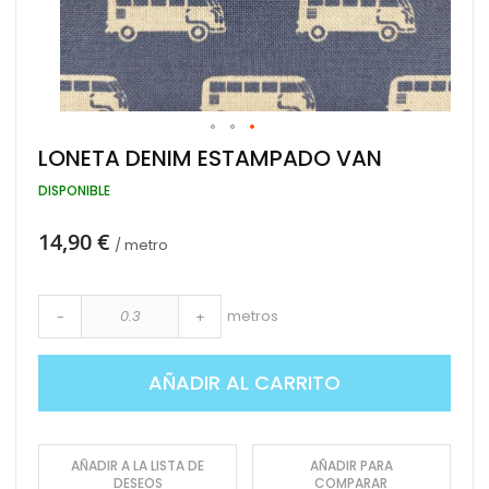
Saltar
LONETA DENIM ESTAMPADO VAN
al
comienzo
DISPONIBLE
de
la
14,90 €
galería
/ metro
de
imágenes
metros
-
+
AÑADIR AL CARRITO
AÑADIR A LA LISTA DE
AÑADIR PARA
DESEOS
COMPARAR