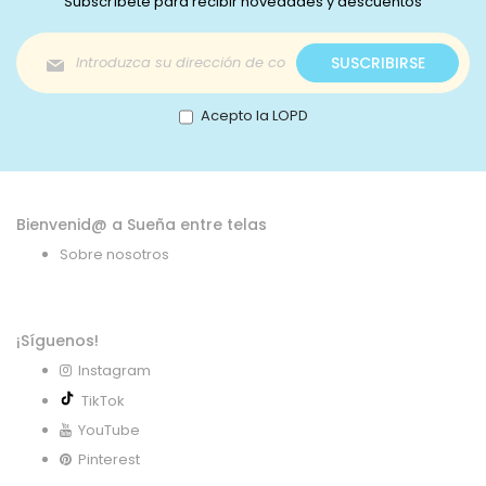
Subscríbete para recibir novedades y descuentos
Inscríbase
SUSCRIBIRSE
a
nuestro
boletín
Acepto la LOPD
de
noticias:
Bienvenid@ a Sueña entre telas
Sobre nosotros
¡Síguenos!
Instagram
TikTok
YouTube
Pinterest