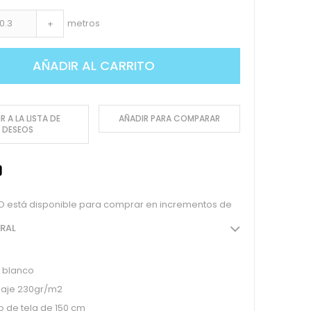
metros
+
AÑADIR AL CARRITO
R A LA LISTA DE
AÑADIR PARA COMPARAR
DESEOS
O está disponible para comprar en incrementos de
ERAL
 blanco
aje 230gr/m2
 de tela de 150 cm