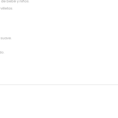
 de bebé y niños.
illetas.
 suave.
do.