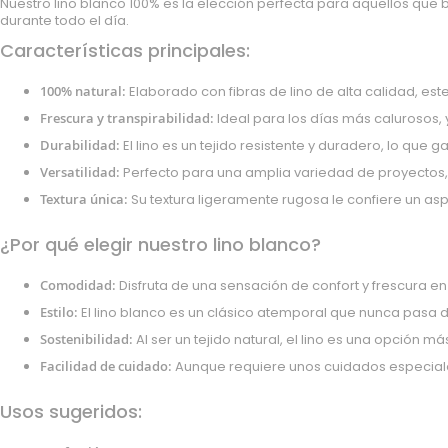
micropana
Nuestro lino blanco 100% es la elección perfecta para aquellos que b
durante todo el día.
Paño
Características principales:
Pana
Terciopelo
100% natural:
Elaborado con fibras de lino de alta calidad, este
sudadera
Frescura y transpirabilidad:
Ideal para los días más calurosos, 
lana
Durabilidad:
El lino es un tejido resistente y duradero, lo qu
polar
Versatilidad:
Perfecto para una amplia variedad de proyectos,
pelo
Textura única:
Su textura ligeramente rugosa le confiere un asp
Licencias
Vaquero
¿Por qué elegir nuestro lino blanco?
Waffle
Comodidad:
Disfruta de una sensación de confort y frescura 
Muselina
Estilo:
El lino blanco es un clásico atemporal que nunca pasa
Plumeti
Seersucker
Sostenibilidad:
Al ser un tejido natural, el lino es una opción má
Nylon
Facilidad de cuidado:
Aunque requiere unos cuidados especiales,
Spandex
Usos sugeridos:
Gobelino
Lana