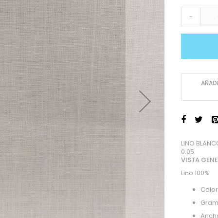
-
AÑADI
LINO BLANC
0.05
VISTA GEN
Lino 100%
Color
Gram
Ancho