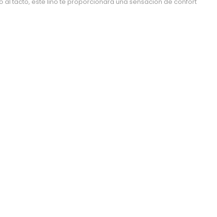
o al tacto, este lino te proporcionará una sensación de confort