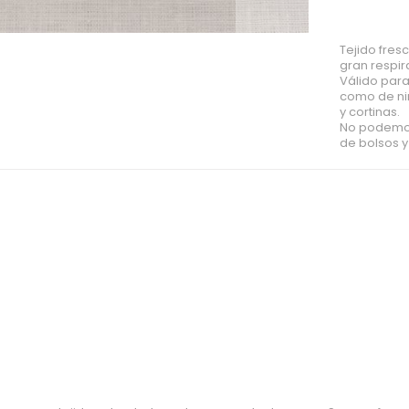
Tejido fres
gran respir
Válido para
como de ni
y cortinas.
No podemos
de bolsos 