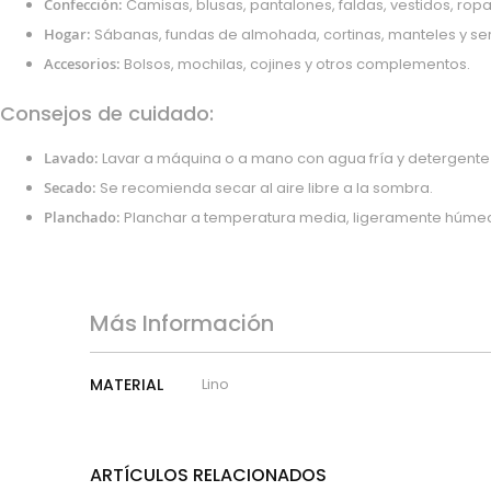
Confección:
Camisas, blusas, pantalones, faldas, vestidos, ropa
Poliamida
Hogar:
Sábanas, fundas de almohada, cortinas, manteles y serv
Rayon
Accesorios:
Bolsos, mochilas, cojines y otros complementos.
Algodón orgánico
Poliuretano
Consejos de cuidado:
Pvc
Lavado:
Lavar a máquina o a mano con agua fría y detergente
Microfibra
Secado:
Se recomienda secar al aire libre a la sombra.
Cupro
Planchado:
Planchar a temperatura media, ligeramente húme
Algodón reciclado
Bambula
Poliéster
Poliéster reciclado
Más Información
Viscosa
Lúrex
Más
MATERIAL
Lino
Látex
Información
Modal
Tejidos especiales
ARTÍCULOS RELACIONADOS
Forro