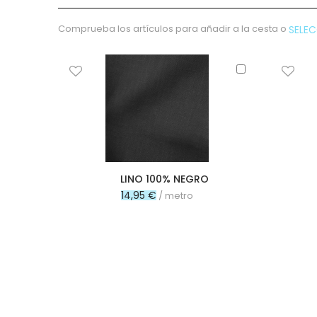
Acetato
Tul
Comprueba los artículos para añadir a la cesta o
SELE
Retorta
Arpillera
Añadir
al
Panamá
carrito
Raso
Gabardina
Pull
Impermeable
Isotérmico
LINO 100% NEGRO
Strech
14,95 €
/ metro
Mesh
Polipiel
Pizarra
Lycra
Corcho
Plástico