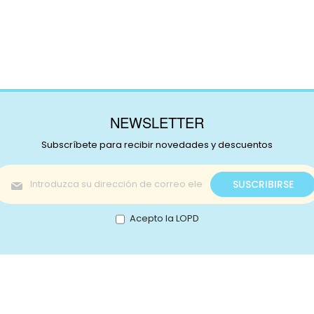
NEWSLETTER
Subscríbete para recibir novedades y descuentos
Inscríbase
SUSCRIBIRSE
a
nuestro
boletín
Acepto la LOPD
de
noticias:
s!
Catálogo
nstagram
Promociones
Retale
Tejidos
Lotes
ikTok