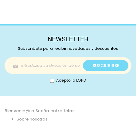
NEWSLETTER
Subscríbete para recibir novedades y descuentos
Inscríbase
SUSCRIBIRSE
a
nuestro
boletín
Acepto la LOPD
de
noticias:
Bienvenid@ a Sueña entre telas
Sobre nosotros