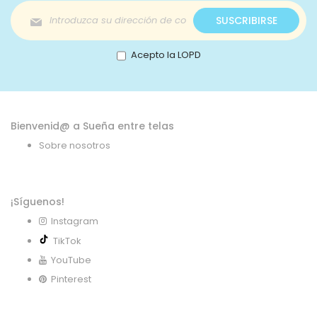
Inscríbase
SUSCRIBIRSE
a
nuestro
boletín
Acepto la LOPD
de
noticias:
Bienvenid@ a Sueña entre telas
Sobre nosotros
¡Síguenos!
Instagram
TikTok
YouTube
Pinterest