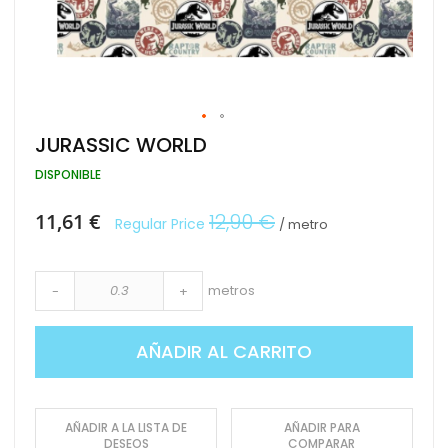
Saltar
JURASSIC WORLD
al
comienzo
DISPONIBLE
de
la
Special
11,61 €
12,90 €
Regular Price
galería
/ metro
Price
de
imágenes
metros
-
+
AÑADIR AL CARRITO
AÑADIR A LA LISTA DE
AÑADIR PARA
DESEOS
COMPARAR