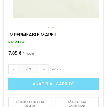
Saltar
IMPERMEABLE MARFIL
al
comienzo
DISPONIBLE
de
la
7,85 €
galería
/ metro
de
imágenes
metros
-
+
AÑADIR AL CARRITO
AÑADIR A LA LISTA DE
AÑADIR PARA
DESEOS
COMPARAR