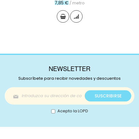
7,85 €
/ metro
NEWSLETTER
Subscríbete para recibir novedades y descuentos
Inscríbase
SUSCRIBIRSE
a
nuestro
boletín
Acepto la LOPD
de
noticias: