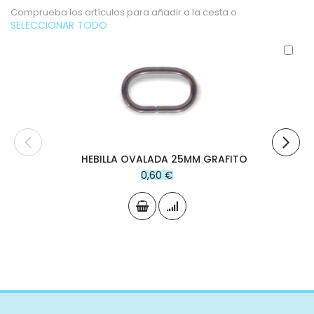
Comprueba los artículos para añadir a la cesta o
SELECCIONAR TODO
Aña
al
carr
HEBILLA OVALADA 25MM GRAFITO
0,60 €