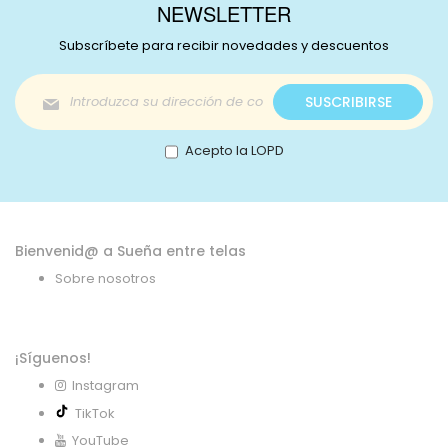
NEWSLETTER
Subscríbete para recibir novedades y descuentos
Inscríbase
SUSCRIBIRSE
a
nuestro
boletín
Acepto la LOPD
de
noticias:
Bienvenid@ a Sueña entre telas
Sobre nosotros
¡Síguenos!
Instagram
TikTok
YouTube