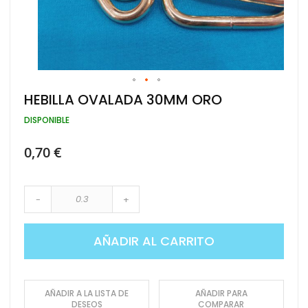
Saltar
HEBILLA OVALADA 30MM ORO
al
comienzo
DISPONIBLE
de
la
0,70 €
galería
de
imágenes
-
+
AÑADIR AL CARRITO
AÑADIR A LA LISTA DE
AÑADIR PARA
DESEOS
COMPARAR