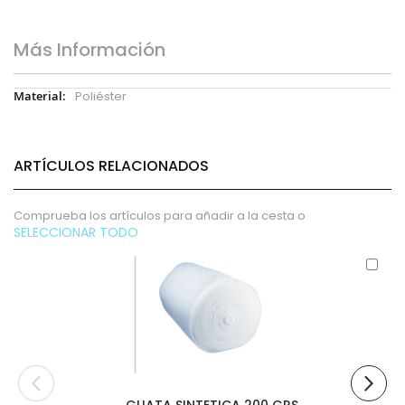
Más Información
Más
Poliéster
Información
ARTÍCULOS RELACIONADOS
Comprueba los artículos para añadir a la cesta o
SELECCIONAR TODO
Aña
al
carr