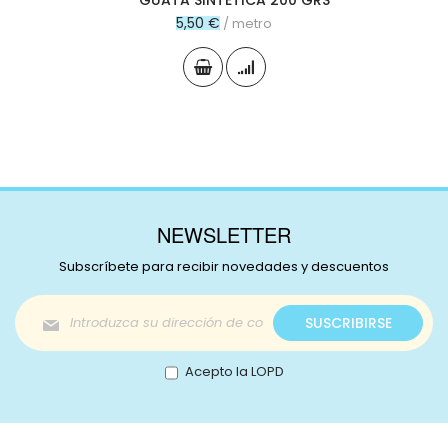
GUATA SINTETICA 200 GRS
5,50 €
/ metro
NEWSLETTER
Subscríbete para recibir novedades y descuentos
Inscríbase
SUSCRIBIRSE
a
nuestro
boletín
Acepto la LOPD
de
noticias: