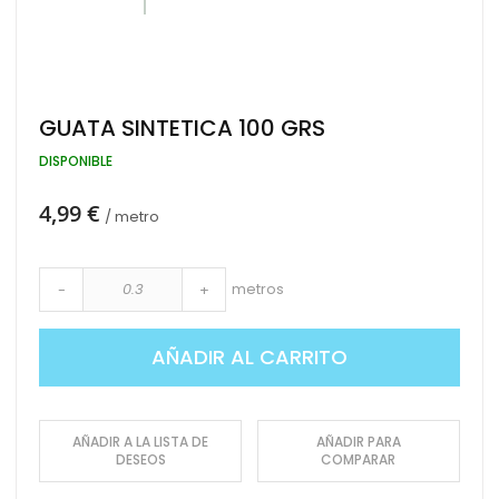
Saltar
GUATA SINTETICA 100 GRS
al
comienzo
DISPONIBLE
de
la
4,99 €
galería
/ metro
de
imágenes
metros
-
+
AÑADIR AL CARRITO
AÑADIR A LA LISTA DE
AÑADIR PARA
DESEOS
COMPARAR