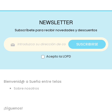
NEWSLETTER
Subscríbete para recibir novedades y descuentos
Inscríbase
SUSCRIBIRSE
a
nuestro
boletín
Acepto la LOPD
de
noticias:
Bienvenid@ a Sueña entre telas
Sobre nosotros
¡Síguenos!