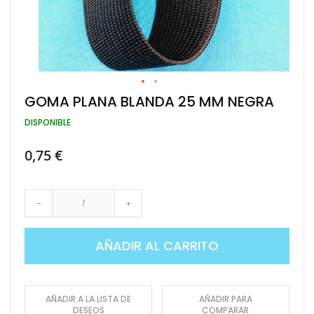
Saltar
GOMA PLANA BLANDA 25 MM NEGRA
al
comienzo
DISPONIBLE
de
la
0,75 €
galería
de
imágenes
-
+
AÑADIR AL CARRITO
AÑADIR A LA LISTA DE
AÑADIR PARA
DESEOS
COMPARAR