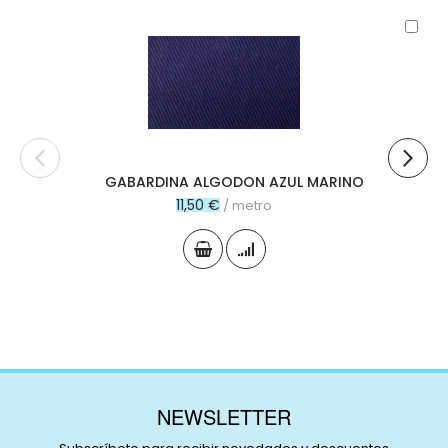
Aña
al
carr
GABARDINA ALGODON AZUL MARINO
11,50 €
/ metro
NEWSLETTER