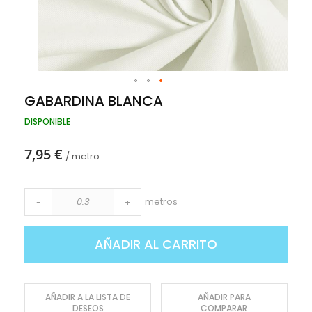
Saltar
GABARDINA BLANCA
al
comienzo
DISPONIBLE
de
la
7,95 €
galería
/ metro
de
imágenes
metros
-
+
AÑADIR AL CARRITO
AÑADIR A LA LISTA DE
AÑADIR PARA
DESEOS
COMPARAR