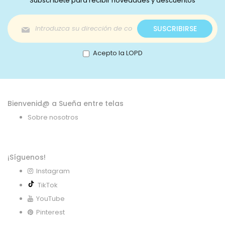
Subscríbete para recibir novedades y descuentos
Inscríbase
SUSCRIBIRSE
a
nuestro
boletín
Acepto la LOPD
de
noticias:
Bienvenid@ a Sueña entre telas
Sobre nosotros
¡Síguenos!
Instagram
TikTok
YouTube
Pinterest