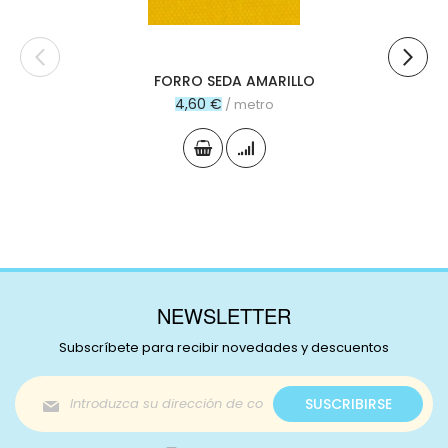
FORRO SEDA AMARILLO
4,60 €
/ metro
NEWSLETTER
Subscríbete para recibir novedades y descuentos
Inscríbase
SUSCRIBIRSE
a
nuestro
boletín