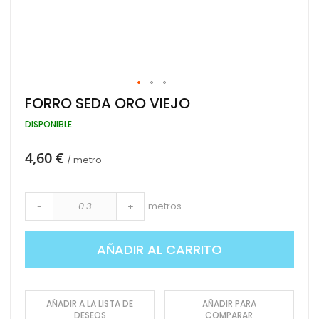
Saltar
FORRO SEDA ORO VIEJO
al
comienzo
DISPONIBLE
de
la
4,60 €
galería
/ metro
de
imágenes
metros
-
+
AÑADIR AL CARRITO
AÑADIR A LA LISTA DE
AÑADIR PARA
DESEOS
COMPARAR