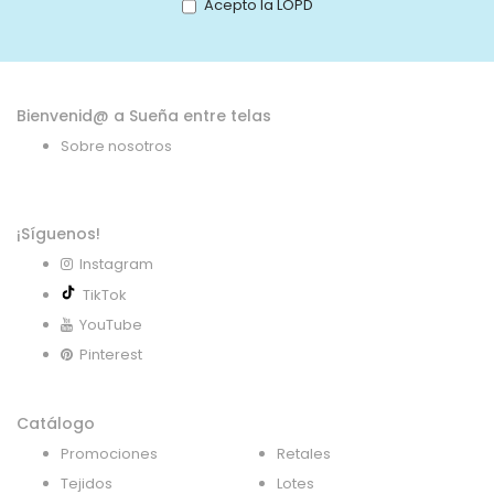
Acepto la LOPD
de
noticias:
Bienvenid@ a Sueña entre telas
Sobre nosotros
¡Síguenos!
Instagram
TikTok
YouTube
Pinterest
Catálogo
Promociones
Retales
Tejidos
Lotes