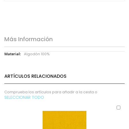
Más Información
Más
Algodón 100%
Información
ARTÍCULOS RELACIONADOS
Comprueba los artículos para añadir a la cesta o
SELECCIONAR TODO
Aña
al
carr