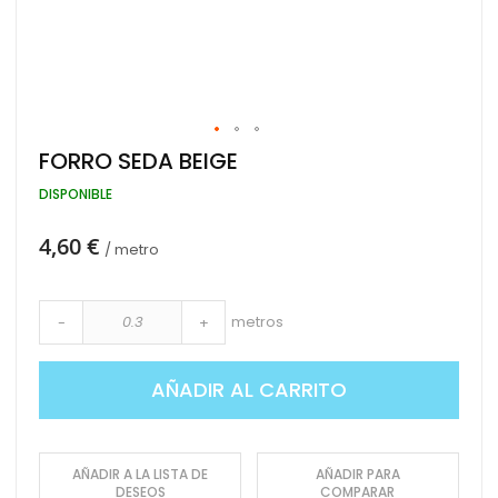
Saltar
FORRO SEDA BEIGE
al
comienzo
DISPONIBLE
de
la
4,60 €
galería
/ metro
de
imágenes
metros
-
+
AÑADIR AL CARRITO
AÑADIR A LA LISTA DE
AÑADIR PARA
DESEOS
COMPARAR