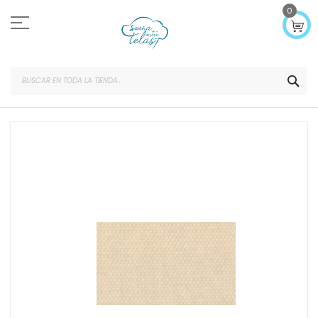
Ir
0
al
contenido
SEA
Saltar
al
final
de
la
galería
de
imágenes