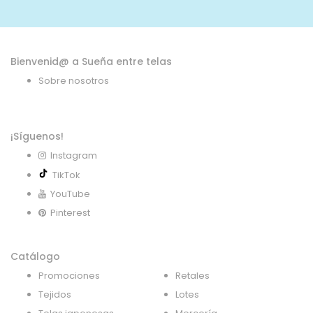
noticias:
Bienvenid@ a Sueña entre telas
Sobre nosotros
¡Síguenos!
Instagram
TikTok
YouTube
Pinterest
Catálogo
Promociones
Retales
Tejidos
Lotes