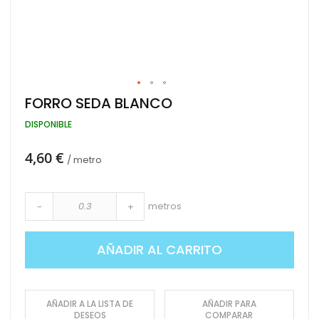
Saltar
FORRO SEDA BLANCO
al
comienzo
DISPONIBLE
de
la
4,60 €
galería
/ metro
de
imágenes
metros
-
+
AÑADIR AL CARRITO
AÑADIR A LA LISTA DE
AÑADIR PARA
DESEOS
COMPARAR