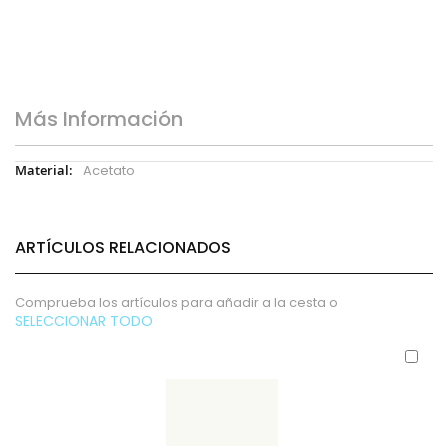
Más Información
Más
Acetato
Información
ARTÍCULOS RELACIONADOS
Comprueba los artículos para añadir a la cesta o
SELECCIONAR TODO
Aña
al
carr