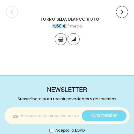
FORRO SEDA BLANCO ROTO
4,60 €
/ metro
NEWSLETTER
Subscríbete para recibir novedades y descuentos
Inscríbase
SUSCRIBIRSE
a
nuestro
boletín
Acepto la LOPD
de