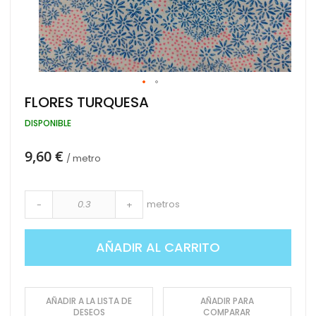
Saltar
FLORES TURQUESA
al
comienzo
DISPONIBLE
de
la
9,60 €
galería
/ metro
de
imágenes
metros
-
+
AÑADIR AL CARRITO
AÑADIR A LA LISTA DE
AÑADIR PARA
DESEOS
COMPARAR