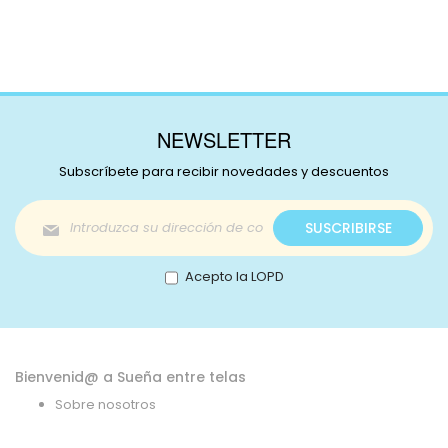
NEWSLETTER
Subscríbete para recibir novedades y descuentos
Inscríbase
SUSCRIBIRSE
a
nuestro
boletín
Acepto la LOPD
de
noticias:
Bienvenid@ a Sueña entre telas
Sobre nosotros