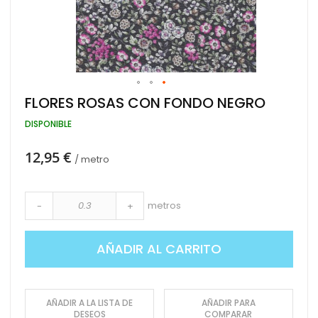
Saltar
FLORES ROSAS CON FONDO NEGRO
al
comienzo
DISPONIBLE
de
la
12,95 €
galería
/ metro
de
imágenes
metros
-
+
AÑADIR AL CARRITO
AÑADIR A LA LISTA DE
AÑADIR PARA
DESEOS
COMPARAR