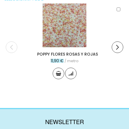
Aña
al
carr
POPPY FLORES ROSAS Y ROJAS
11,90 €
/ metro
NEWSLETTER