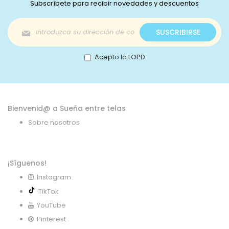
Subscríbete para recibir novedades y descuentos
Inscríbase
SUSCRIBIRSE
a
nuestro
boletín
Acepto la LOPD
de
noticias:
Bienvenid@ a Sueña entre telas
Sobre nosotros
¡Síguenos!
Instagram
TikTok
YouTube
Pinterest