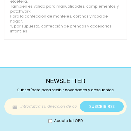
etcétera.
También es válido para manualidades, complementos y
patchwork
Para la confección de manteles, cortinas y ropa de
hogar.
Y, por supuesto, confección de prendas y accesorios
infantiles
NEWSLETTER
Subscríbete para recibir novedades y descuentos
Inscríbase
SUSCRIBIRSE
a
nuestro
boletín
Acepto la LOPD
de
noticias: