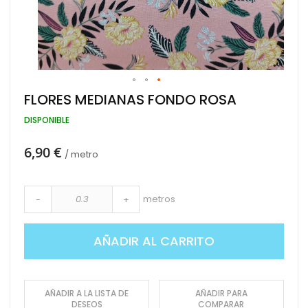
Saltar
FLORES MEDIANAS FONDO ROSA
al
comienzo
DISPONIBLE
de
la
6,90 €
galería
/ metro
de
imágenes
metros
-
+
AÑADIR AL CARRITO
AÑADIR A LA LISTA DE
AÑADIR PARA
DESEOS
COMPARAR