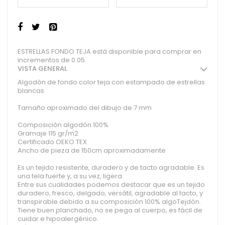
ESTRELLAS FONDO TEJA está disponible para comprar en
incrementos de 0.05
VISTA GENERAL
Algodón de fondo color teja con estampado de estrellas
blancas
Tamaño aproximado del dibujo de 7 mm
Composición algodón 100%
Gramaje 115 gr/m2
Certificado OEKO TEX
Ancho de pieza de 150cm aproximadamente
Es un tejido resistente, duradero y de tacto agradable. Es
una tela fuerte y, a su vez, ligera
Entre sus cualidades podemos destacar que es un tejido
duradero, fresco, delgado, versátil, agradable al tacto, y
transpirable debido a su composición 100% algoTejdón.
Tiene buen planchado, no se pega al cuerpo, es fácil de
cuidar e hipoalergénico.