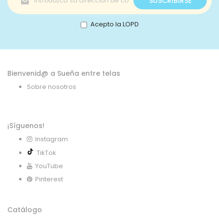
SUSCRIBIRSE
a
nuestro
boletín
Acepto la LOPD
de
noticias:
Bienvenid@ a Sueña entre telas
Sobre nosotros
¡Síguenos!
Instagram
TikTok
YouTube
Pinterest
Catálogo