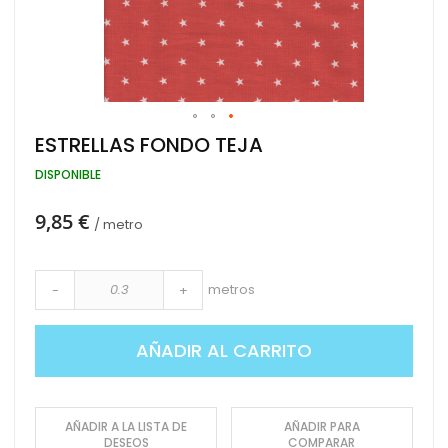
Saltar
ESTRELLAS FONDO TEJA
al
comienzo
DISPONIBLE
de
la
9,85 €
galería
/ metro
de
imágenes
metros
-
+
AÑADIR AL CARRITO
AÑADIR A LA LISTA DE
AÑADIR PARA
DESEOS
COMPARAR