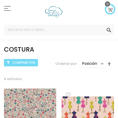
Ir
0
al
contenido
SEA
COSTURA
COMPRAR POR
Fijar
Ordenar por
Dir
Des
9
artículos