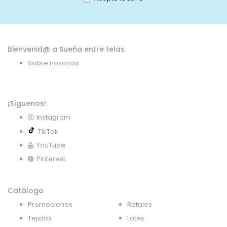
de
noticias:
Bienvenid@ a Sueña entre telas
Sobre nosotros
¡Síguenos!
Instagram
TikTok
YouTube
Pinterest
Catálogo
Promociones
Retales
Tejidos
Lotes