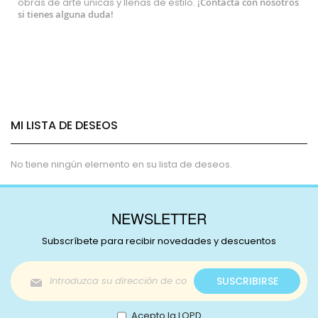
obras de arte únicas y llenas de estilo.
¡
Contacta con nosotros
si tienes alguna duda!
MI LISTA DE DESEOS
No tiene ningún elemento en su lista de deseos.
NEWSLETTER
Subscríbete para recibir novedades y descuentos
Inscríbase
SUSCRIBIRSE
a
nuestro
boletín
Acepto la LOPD