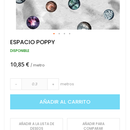
Saltar
ESPACIO POPPY
al
comienzo
DISPONIBLE
de
la
10,85 €
galería
/ metro
de
imágenes
metros
-
+
AÑADIR AL CARRITO
AÑADIR A LA LISTA DE
AÑADIR PARA
DESEOS
COMPARAR