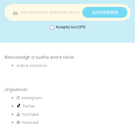
Inscríbase
SUSCRIBIRSE
a
nuestro
boletín
Acepto la LOPD
de
noticias:
Bienvenid@ a Sueña entre telas
Sobre nosotros
¡Síguenos!
Instagram
TikTok
YouTube
Pinterest