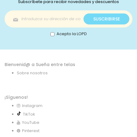
Subscríbete para recibir novedades y descuentos
Inscríbase
SUSCRIBIRSE
a
nuestro
boletín
Acepto la LOPD
de
noticias:
Bienvenid@ a Sueña entre telas
Sobre nosotros
¡Síguenos!
Instagram
TikTok
YouTube
Pinterest