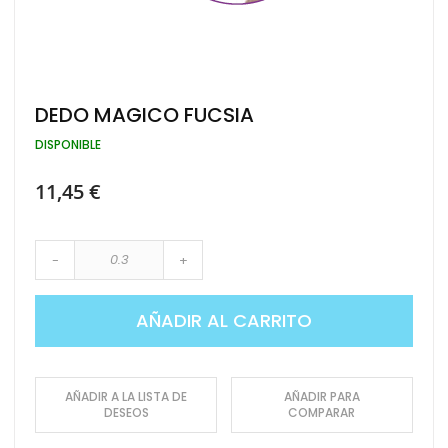
Saltar
DEDO MAGICO FUCSIA
al
comienzo
DISPONIBLE
de
la
11,45 €
galería
de
imágenes
-
+
AÑADIR AL CARRITO
AÑADIR A LA LISTA DE
AÑADIR PARA
DESEOS
COMPARAR