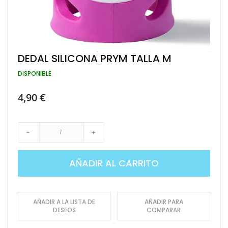
Saltar
DEDAL SILICONA PRYM TALLA M
al
comienzo
DISPONIBLE
de
la
4,90 €
galería
de
imágenes
-
+
AÑADIR AL CARRITO
AÑADIR A LA LISTA DE
AÑADIR PARA
DESEOS
COMPARAR