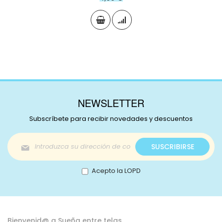
NEWSLETTER
Subscríbete para recibir novedades y descuentos
Inscríbase
SUSCRIBIRSE
a
nuestro
boletín
Acepto la LOPD
de
noticias:
Bienvenid@ a Sueña entre telas