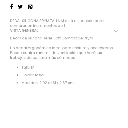
DEDAL SILICONA PRYM TALLA M está disponible para
comprar en incrementos de 1
VISTA GENERAL
Dedal de silicona serie Soft Comfort de Prym
Un dedal ergonómico ideal para costura y acolchados
Posee cuatro ranuras de ventilación que hará tus
trabajos de costura más cómodos
Talla M
Color fucsia
Medidas 2.02 x 1.61 x 2.67 cm