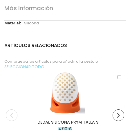
Más Información
Más
Silicona
Información
ARTÍCULOS RELACIONADOS
Comprueba los artículos para añadir a la cesta o
SELECCIONAR TODO
Aña
al
carr
DEDAL SILICONA PRYM TALLA S
4,90 €