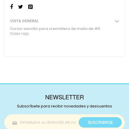
VISTA GENERAL
Cursor sencillo para cremallera de malla de #5
Color rojo
NEWSLETTER
Subscríbete para recibir novedades y descuentos
Inscríbase
SUSCRIBIRSE
a