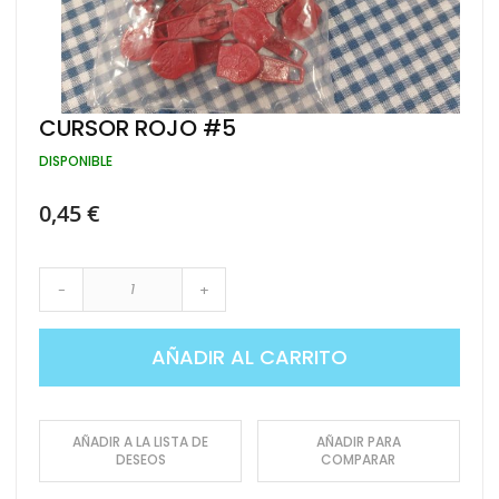
Saltar
CURSOR ROJO #5
al
comienzo
DISPONIBLE
de
la
0,45 €
galería
de
imágenes
-
+
AÑADIR AL CARRITO
AÑADIR A LA LISTA DE
AÑADIR PARA
DESEOS
COMPARAR