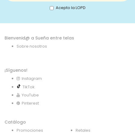
nuestro
boletín
Acepto la LOPD
de
noticias:
Bienvenid@ a Sueña entre telas
Sobre nosotros
¡Síguenos!
Instagram
TikTok
YouTube
Pinterest
Catálogo
Promociones
Retales