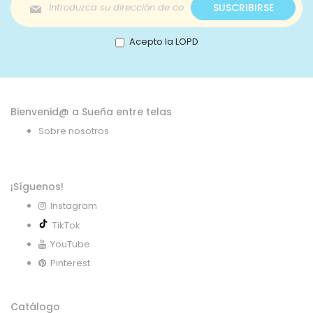
Inscríbase
SUSCRIBIRSE
a
nuestro
boletín
Acepto la LOPD
de
noticias:
Bienvenid@ a Sueña entre telas
Sobre nosotros
¡Síguenos!
Instagram
TikTok
YouTube
Pinterest
Catálogo