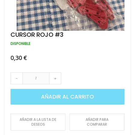
Saltar
CURSOR ROJO #3
al
comienzo
DISPONIBLE
de
la
0,30 €
galería
de
imágenes
-
+
AÑADIR AL CARRITO
AÑADIR A LA LISTA DE
AÑADIR PARA
DESEOS
COMPARAR