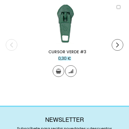
Aña
al
carr
CURSOR VERDE #3
0,30 €
NEWSLETTER
Subscríbete para recibir novedades y descuentos