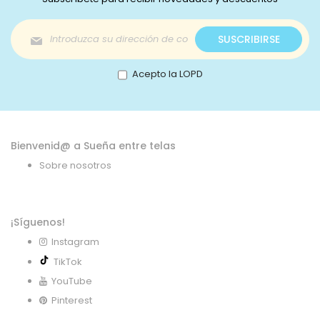
Inscríbase
SUSCRIBIRSE
a
nuestro
boletín
Acepto la LOPD
de
noticias:
Bienvenid@ a Sueña entre telas
Sobre nosotros
¡Síguenos!
Instagram
TikTok
YouTube
Pinterest