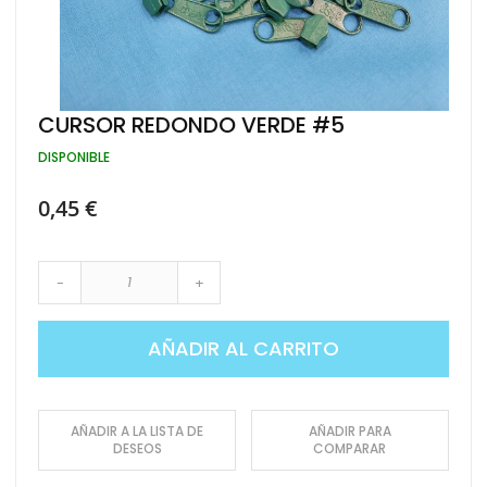
Saltar
CURSOR REDONDO VERDE #5
al
comienzo
DISPONIBLE
de
la
0,45 €
galería
de
imágenes
-
+
AÑADIR AL CARRITO
AÑADIR A LA LISTA DE
AÑADIR PARA
DESEOS
COMPARAR