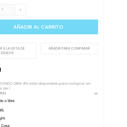
+
AÑADIR AL CARRITO
R A LA LISTA DE
AÑADIR PARA COMPARAR
DESEOS
ONDO GRIS #5 está disponible para comprar en
s de 1
ERAL
o o libre
 #5
gris
 Cose