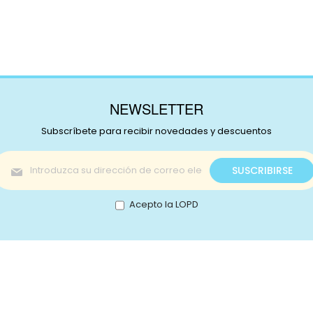
NEWSLETTER
Subscríbete para recibir novedades y descuentos
Inscríbase
SUSCRIBIRSE
a
nuestro
boletín
Acepto la LOPD
de
noticias:
s!
Catálogo
nstagram
Promociones
Retale
Tejidos
Lotes
ikTok