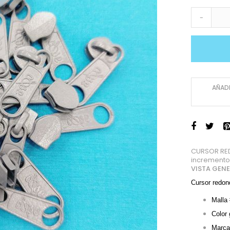
-
AÑADI
CURSOR RED
incremento
VISTA GEN
Cursor redond
Malla
Color 
Marca