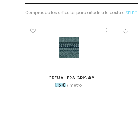
micropana
Paño
Comprueba los artículos para añadir a la cesta o
SELE
Pana
Terciopelo
Añadir
sudadera
al
carrito
lana
polar
pelo
Licencias
Vaquero
CREMALLERA GRIS #5
Waffle
1,15 €
/ metro
Muselina
Plumeti
Seersucker
Nylon
Spandex
Gobelino
Lana