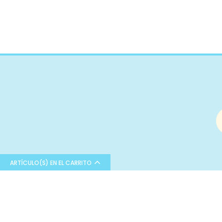
Poliamida
Rayon
Algodón orgánico
Poliuretano
Pvc
Microfibra
Cupro
Algodón reciclado
Bambula
Poliéster
Poliéster reciclado
Viscosa
ARTÍCULO(S) EN EL CARRITO
Lúrex
Látex
Bienvenid@ a Sueña entre telas
¡Sígueno
Modal
Tu tienda online de tejidos y
I
Tejidos especiales
complementos.
T
Comprar en nuestra tienda es muy fácil.
Forro