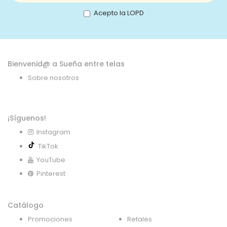
nuestro
boletín
Acepto la LOPD
de
noticias:
Bienvenid@ a Sueña entre telas
Sobre nosotros
¡Síguenos!
Instagram
TikTok
YouTube
Pinterest
Catálogo
Promociones
Retales