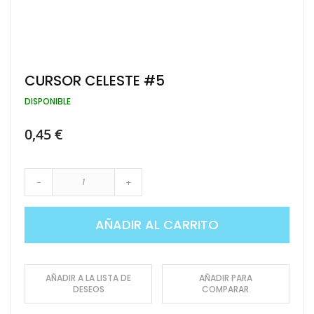
Saltar
CURSOR CELESTE #5
al
comienzo
DISPONIBLE
de
la
0,45 €
galería
de
imágenes
-
+
AÑADIR AL CARRITO
AÑADIR A LA LISTA DE
AÑADIR PARA
DESEOS
COMPARAR