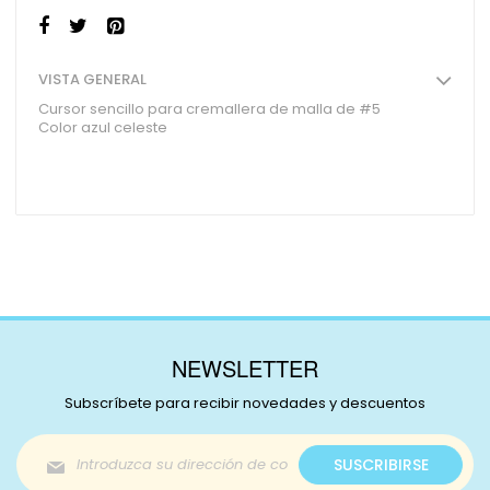
VISTA GENERAL
Cursor sencillo para cremallera de malla de #5
Color azul celeste
NEWSLETTER
Subscríbete para recibir novedades y descuentos
Inscríbase
SUSCRIBIRSE
a