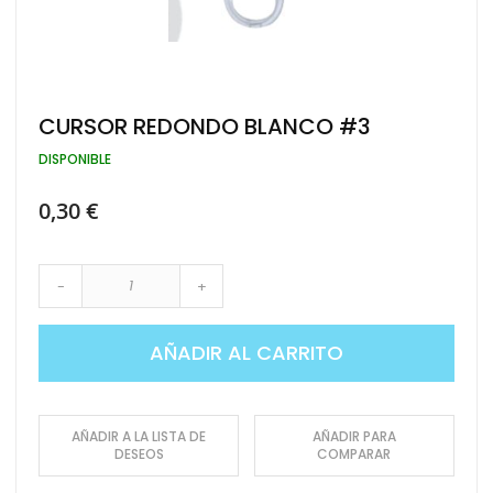
Saltar
CURSOR REDONDO BLANCO #3
al
comienzo
DISPONIBLE
de
la
0,30 €
galería
de
imágenes
-
+
AÑADIR AL CARRITO
AÑADIR A LA LISTA DE
AÑADIR PARA
DESEOS
COMPARAR