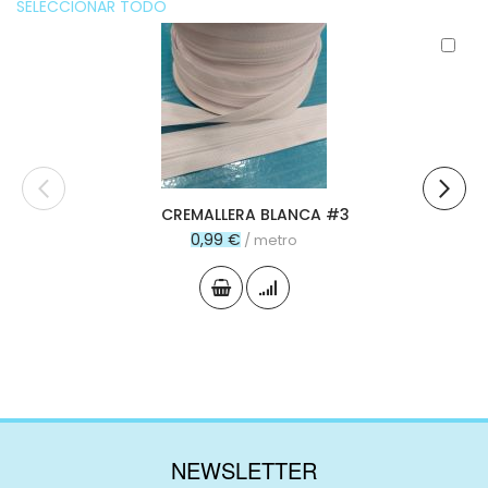
SELECCIONAR TODO
Aña
al
carr
CREMALLERA BLANCA #3
0,99 €
/ metro
NEWSLETTER