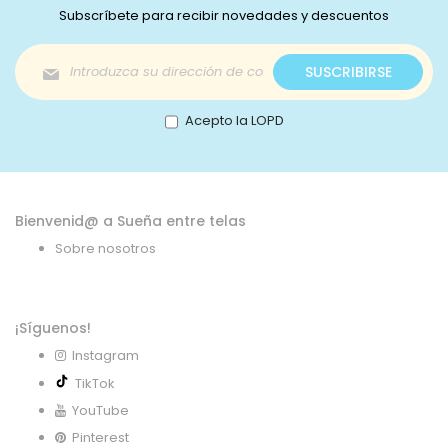
Subscríbete para recibir novedades y descuentos
Inscríbase
SUSCRIBIRSE
a
nuestro
boletín
Acepto la LOPD
de
noticias:
Bienvenid@ a Sueña entre telas
Sobre nosotros
¡Síguenos!
Instagram
TikTok
YouTube
Pinterest