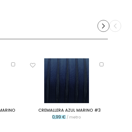
Añadir
Añadir
al
al
carrito
carrito
MARINO
CREMALLERA AZUL MARINO #3
CUR
0,99 €
/ metro