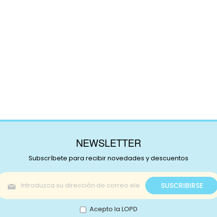
NEWSLETTER
Subscríbete para recibir novedades y descuentos
Inscríbase
SUSCRIBIRSE
a
nuestro
boletín
Acepto la LOPD
de