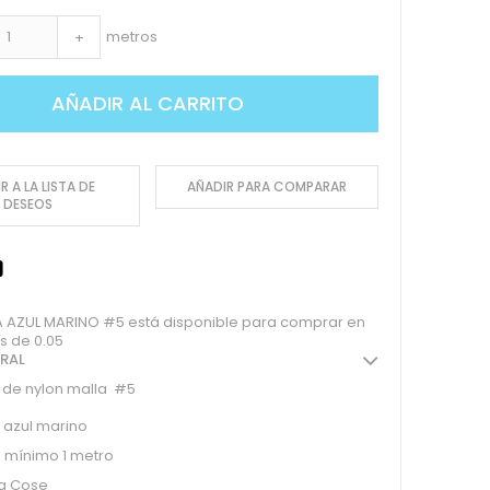
metros
+
AÑADIR AL CARRITO
R A LA LISTA DE
AÑADIR PARA COMPARAR
DESEOS
 AZUL MARINO #5 está disponible para comprar en
s de 0.05
ERAL
 de nylon malla #5
 azul marino
 mínimo 1 metro
a Cose