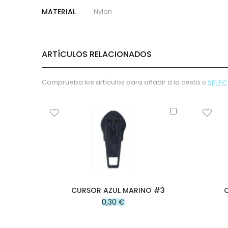
micropana
Más
MATERIAL
Nylon
Paño
Información
Pana
Terciopelo
ARTÍCULOS RELACIONADOS
sudadera
lana
polar
Comprueba los artículos para añadir a la cesta o
SELE
pelo
Licencias
Añadir
al
Vaquero
carrito
Waffle
Muselina
Plumeti
Seersucker
Nylon
CURSOR AZUL MARINO #3
Spandex
0,30 €
Gobelino
Lana